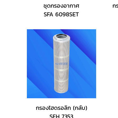
ชุดกรองอากาศ
กร
SFA 6098SET
กรองไฮดรอลิก (กลับ)
SFH 7353