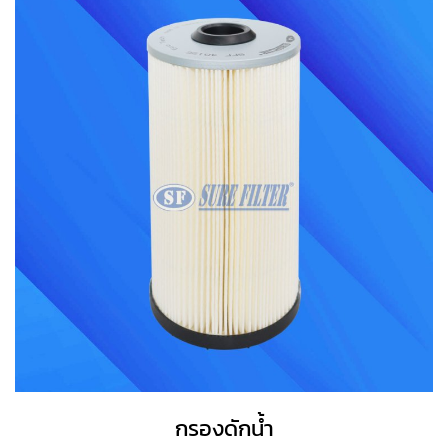
กรองดักน้ำ