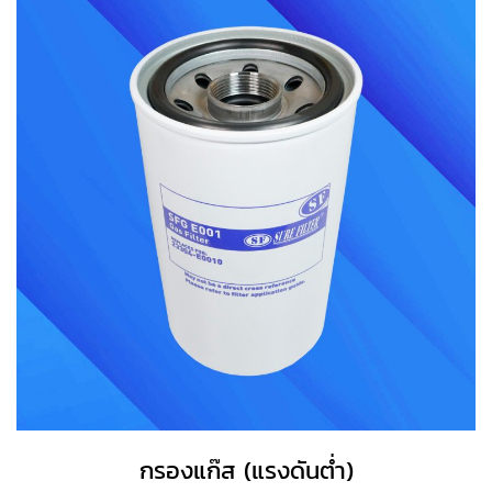
กรองแก๊ส (แรงดันต่ำ)