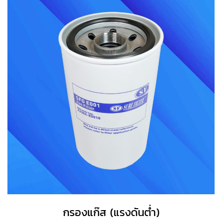
กรองแก๊ส (แรงดันต่ำ)