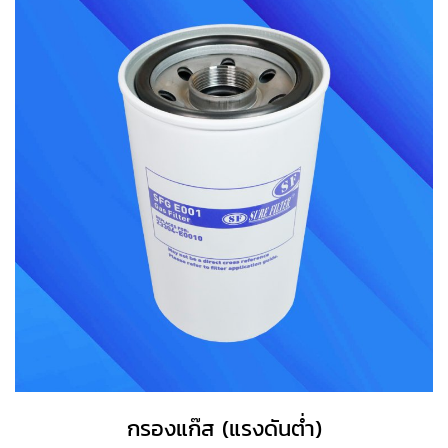
กรองแก๊ส (แรงดันต่ำ)