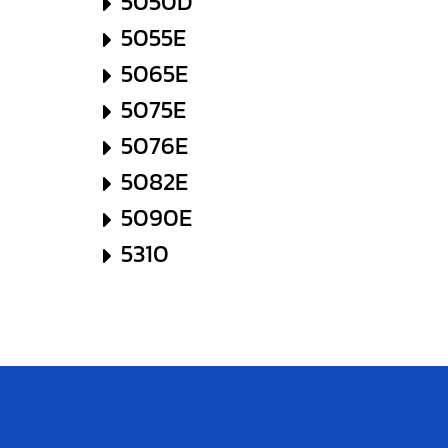
5050D
5055E
5065E
5075E
5076E
5082E
5090E
5310