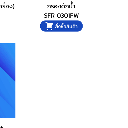
รื่อง)
กรองดักน้ำ
SFR 0301FW